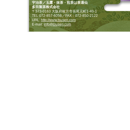
宇治茶／玉露・抹茶・煎茶は茶通仙
多田製茶株式会社
〒573-0163 大阪府枚方市長尾元町1-40-1
TEL:072-857-6056／FAX：072-850-2122
URL:
http://www.tsusen.com
E-mail:
info@tsusen.com